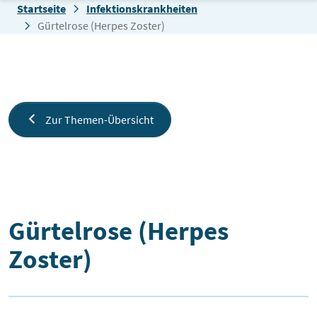
Zum Inhalt springen
Startseite
Infektionskrankheiten
Gürtelrose (Herpes Zoster)
Zur Themen-Übersicht
Gürtelrose (Herpes Zoster)
Gürtelrose (Herpes
Zoster)